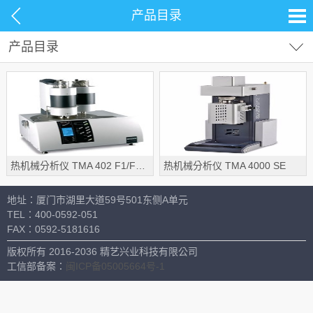
产品目录
产品目录
试剂耗材
分析仪器
光学观察
偏光显微镜
材料测试
生命科学
金相显微镜
热机械分析仪 TMA 402 F1/F3 Hyperion®
热机械分析仪 TMA 4000 SE
常用设备
体视显微镜
地址：厦门市湖里大道59号501东侧A单元
视频显微镜
TEL：
400-0592-051
FAX：
0592-5181616
清洁度
版权所有 2016-2036 精艺兴业科技有限公司
电镜制样
工信部备案：
闽ICP备05005664号-1
金相制样