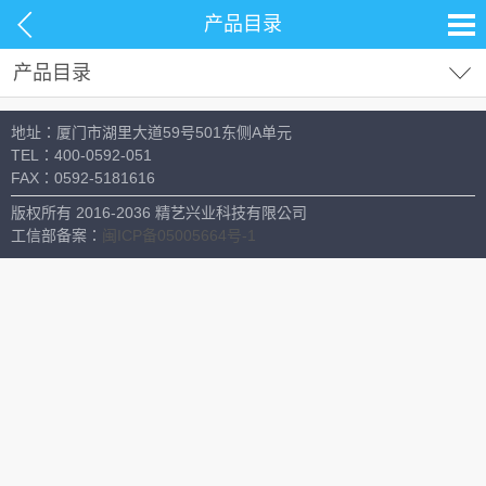
产品目录
产品目录
试剂耗材
地址：厦门市湖里大道59号501东侧A单元
分析仪器
TEL：
400-0592-051
FAX：
0592-5181616
材料测试
版权所有 2016-2036 精艺兴业科技有限公司
生命科学
工信部备案：
闽ICP备05005664号-1
常用设备