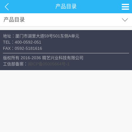
产品目录
产品目录
试剂耗材
地址：厦门市湖里大道59号501东侧A单元
分析仪器
TEL：
400-0592-051
FAX：
0592-5181616
材料测试
版权所有 2016-2036 精艺兴业科技有限公司
生命科学
工信部备案：
闽ICP备05005664号-1
常用设备