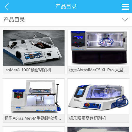
产品目录
产品目录
试剂耗材
分析仪器
光学观察
偏光显微镜
材料测试
生命科学
金相显微镜
IsoMet® 1000精密切割机
标乐AbrasiMet™ XL Pro 大型自动切割机
常用设备
体视显微镜
视频显微镜
清洁度
电镜制样
标乐AbrasiMet-M手动砂轮切割机
标乐精密高速切割机
金相制样