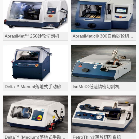
磨抛机
镶嵌机
切割机
AbrasiMet™ 250砂轮切割机
AbrasiMatic® 300自动砂轮切割机
耗材及配件等
热分析
差示扫描量热仪
热重分析仪
Delta™ Manual落地式手动砂轮切割机
IsoMet®低速精密切割机
同步热分析仪
热膨胀仪
热机械分析仪
动态热机械分析仪
气体分析/联用技术
Delta™ (Medium)落地式手动砂轮切割机
PetroThin®薄片切割系统