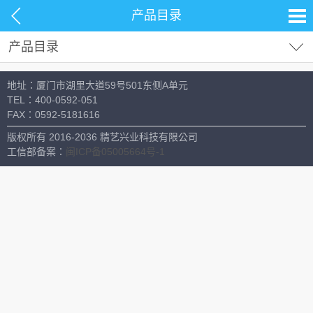
产品目录
产品目录
试剂耗材
地址：厦门市湖里大道59号501东侧A单元
分析仪器
TEL：
400-0592-051
FAX：
0592-5181616
材料测试
版权所有 2016-2036 精艺兴业科技有限公司
生命科学
工信部备案：
闽ICP备05005664号-1
常用设备