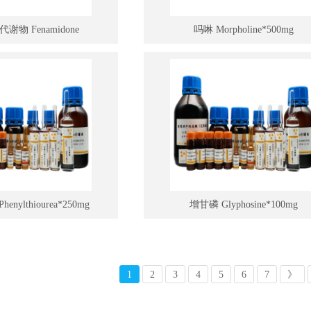
谢物 Fenamidone
吗啉 Morpholine*500mg
abolite*10mg
nylthiourea*250mg
增甘磷 Glyphosine*100mg
1
2
3
4
5
6
7
》