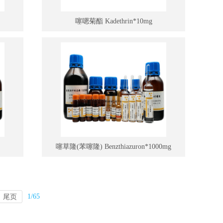
噻嗯菊酯 Kadethrin*10mg
噻草隆(苯噻隆) Benzthiazuron*1000mg
1/65
尾页