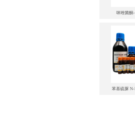
咪唑菌酮-代
Met
苯基硫脲 N-Phe