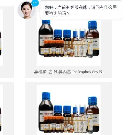
异柳磷-去-N-异丙基 Isofenphos-des-N-
isopropyl*100mg