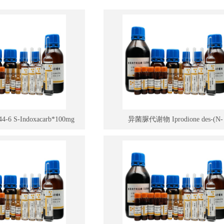
-6 S-Indoxacarb*100mg
异菌脲代谢物 Iprodione des-(N-
isopropylcarboxamid)*10mg