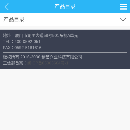
产品目录
产品目录
试剂耗材
地址：厦门市湖里大道59号501东侧A单元
分析仪器
TEL：
400-0592-051
FAX：
0592-5181616
材料测试
版权所有 2016-2036 精艺兴业科技有限公司
生命科学
工信部备案：
闽ICP备05005664号-1
常用设备