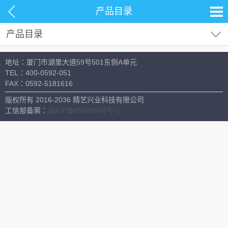
产品目录
产品目录
试剂耗材
地址：厦门市湖里大道59号501东侧A单元
分析仪器
TEL：
400-0592-051
FAX：
0592-5181616
材料测试
版权所有 2016-2036 精艺兴业科技有限公司
生命科学
工信部备案：
闽ICP备05005664号-1
常用设备