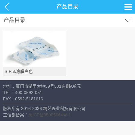
产品目录
产品目录
试剂耗材
分析仪器
岛津仪器配件及色谱光谱通用耗材
TOC配件耗材
材料测试
生命科学
生物样品分析前处理耗材
S-Pak滤膜白色
常用设备
液相液质常见配件耗材
地址：厦门市湖里大道59号501东侧A单元
气相气质常见配件耗材
TEL：
400-0592-051
FAX：
0592-5181616
光谱仪常见配件
版权所有 2016-2036 精艺兴业科技有限公司
通用消耗品
工信部备案：
闽ICP备05005664号-1
液相色谱柱