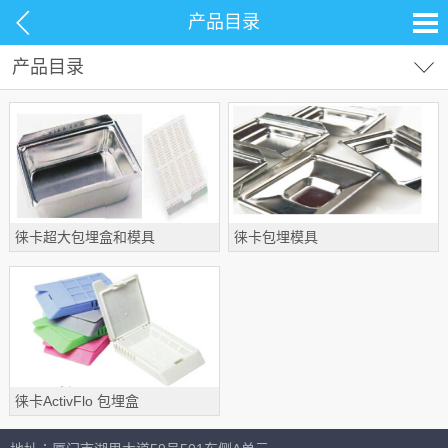
产品目录
产品目录
试剂耗材
分析仪器
岛津仪器配件及色谱光谱通用耗材
TOC配件耗材
材料测试
生命科学
生物样品分析前处理耗材
徕卡超大包埋盒和模具
徕卡包埋模具
常用设备
液相液质常见配件耗材
气相气质常见配件耗材
光谱仪常见配件
通用消耗品
徕卡ActivFlo 包埋盒
液相色谱柱