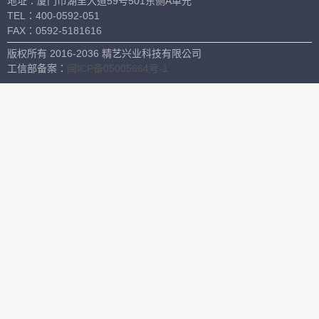
地址：厦门市湖里大道59号501东侧A单元
其他
TEL：
400-0592-051
FAX：
0592-5181616
气相色谱柱
版权所有 2016-2036 精艺兴业科技有限公司
细胞生物学
工信部备案：
闽ICP备05005664号-1
细胞培养皿
细胞培养板
细胞培养瓶
血清移液管
细胞过滤器
瓶顶过滤器
细胞刮铲
冻存管
冻存盒