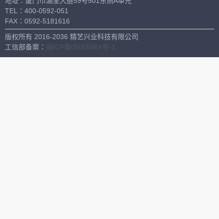
地址：厦门市湖里大道59号501东侧A单元
极谱仪
TEL：
400-0592-051
FAX：
0592-5181616
便携式多参数水质分析系统
版权所有 2016-2036 精艺兴业科技有限公司
COD分析仪
工信部备案：
闽ICP备05005664号-1
氧化稳定性测定仪
电化学工作站
其他
水份测定仪
卡氏水份测定仪
红外卤素水分测定仪
色谱仪
离子色谱仪
气相色谱仪