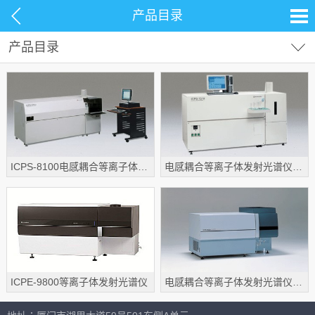
产品目录
产品目录
试剂耗材
分析仪器
电化学仪器
电位滴定仪
材料测试
生命科学
酸度计/离子计/MV计/ORP
ICPS-8100电感耦合等离子体发射光谱仪ICP ICPS-8100
电感耦合等离子体发射光谱仪ICP ICPS-7510
常用设备
电导/溶解固体总量/盐度
溶氧仪/生物需氧量（BOD）
多参数分析仪
比色计
ICPE-9800等离子体发射光谱仪
电感耦合等离子体发射光谱仪ICP ICPE-9000
浊度仪