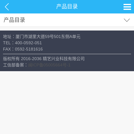
产品目录
产品目录
试剂耗材
地址：厦门市湖里大道59号501东侧A单元
分析仪器
电化学仪器
TEL：
400-0592-051
FAX：
0592-5181616
电位滴定仪
材料测试
版权所有 2016-2036 精艺兴业科技有限公司
生命科学
工信部备案：
闽ICP备05005664号-1
酸度计/离子计/MV计/ORP
常用设备
电导/溶解固体总量/盐度
溶氧仪/生物需氧量（BOD）
多参数分析仪
比色计
浊度仪